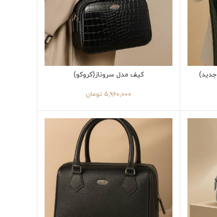
جدید)
کیف مدل سروناز(کروکو)
۵,۹۶۰,۰۰۰
تومان