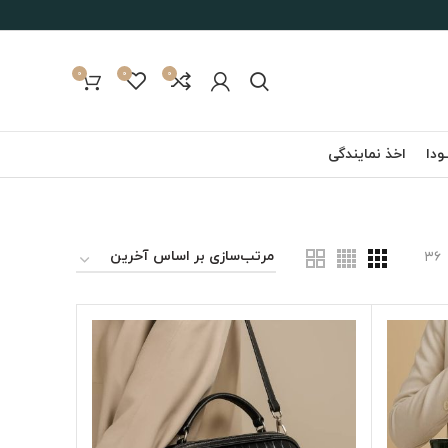
0
۰
۰
ـودا
اخذ نمایندگی
۳۶