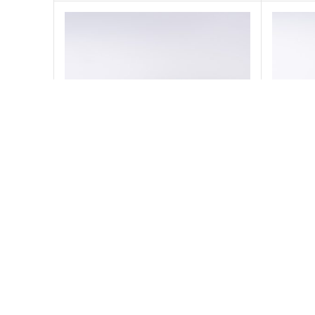
کفش مدل ارکیده -سرمه ای
7,960,000
تومان
اتمام موجودی