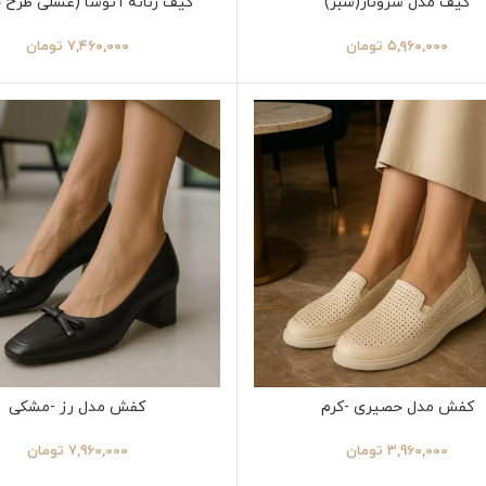
کیف مدل سروناز(سبز)
کیف زنانه آتوسا (عسلی طرح 
۵,۹۶۰,۰۰۰
تومان
۷,۴۶۰,۰۰۰
تومان
کفش مدل حصیری -کرم
کفش مدل رز -مشکی
3,960,000
تومان
7,960,000
تومان